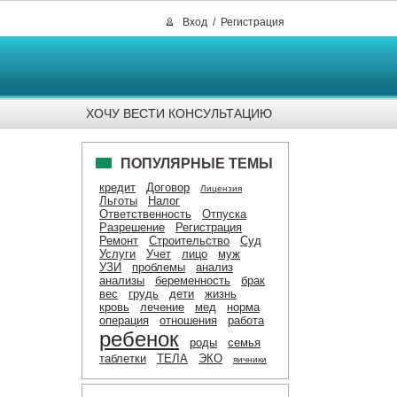
Вход
/
Регистрация
ХОЧУ ВЕСТИ КОНСУЛЬТАЦИЮ
ПОПУЛЯРНЫЕ ТЕМЫ
кредит
Договор
Лицензия
Льготы
Налог
Ответственность
Отпуска
Разрешение
Регистрация
Ремонт
Строительство
Суд
Услуги
Учет
лицо
муж
УЗИ
проблемы
анализ
анализы
беременность
брак
вес
грудь
дети
жизнь
кровь
лечение
мед
норма
операция
отношения
работа
ребенок
роды
семья
таблетки
ТЕЛА
ЭКО
яичники