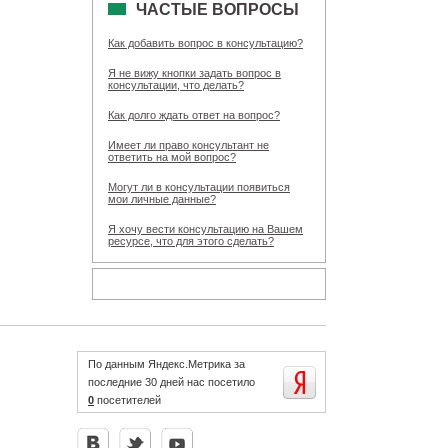
ЧАСТЫЕ ВОПРОСЫ
Как добавить вопрос в консультацию?
Я не вижу кнопки задать вопрос в
консультации, что делать?
Как долго ждать ответ на вопрос?
Имеет ли право консультант не
ответить на мой вопрос?
Могут ли в консультации появиться
мои личные данные?
Я хочу вести консультацию на Вашем
ресурсе, что для этого сделать?
По данным Яндекс.Метрика за
последние 30 дней нас посетило
0
посетителей